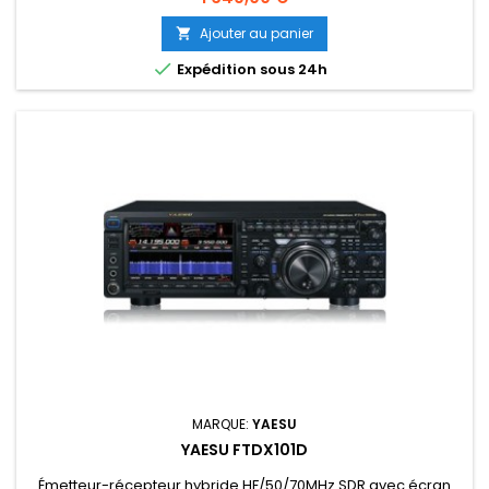
d'un large écran tactile couleur de 5 pouces (12,6cm) avec
un affichage spectral en 3D. Le FT-DX10 est fourni avec 1
Ajouter au panier

microphone à main SSM-75E, 1 câble d'alimentation 12V avec

Expédition sous 24h
fusible, 1...
MARQUE:
YAESU
YAESU FTDX101D
Émetteur-récepteur hybride HF/50/70MHz SDR avec écran