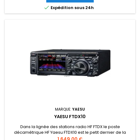

Expédition sous 24h
MARQUE:
YAESU
YAESU FTDX10
Dans la lignée des stations radio HF FTDX le poste
décamétrique HF Yaesu FTDX10 est le petit dernier de la
technologie SDR, avec une puissance de 100W max. Doté
Prix
1 649,00 €