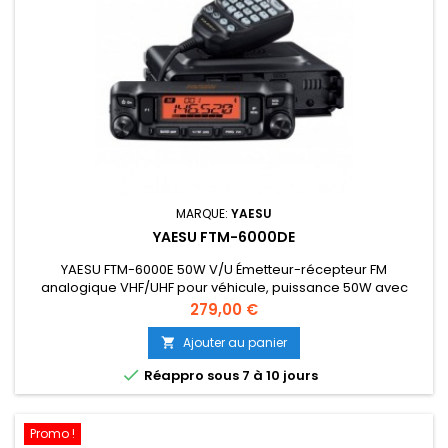
MARQUE:
YAESU
YAESU FTM-6000DE
YAESU FTM-6000E 50W V/U Émetteur-récepteur FM
analogique VHF/UHF pour véhicule, puissance 50W avec
microphone DTMF fourni. Possibilité d'installer l'option
Prix
279,00 €
Bluetooth® pour une utilisation avec un casque sans fil.
Interface utilisateur intuitive et facile à utiliser. Référence :
Ajouter au panier

XAH079M304-1

Réappro sous 7 à 10 jours
Promo !