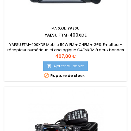
MARQUE:
YAESU
YAESU FTM-400XDE
YAESU FTM-400XDE Mobile 50W FM + C4FM + GPS. Émetteur-
récepteur numérique et analogique C4FM/FM à deux bandes
VHF/UHF pour véhicule avec GPS haute vitesse à 66 canaux.
Prix
407,00 €
Double écoute simultanée même sur la même bande, 50 W
en VHF et UHF, récepteur large bande qui inclut également le
Ajouter au panier

mode AM dans la bande AIR.(RTTY, PSK31) et Packet

Rupture de stock
1200/9600 bauds. Le...