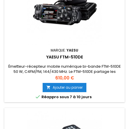
MARQUE:
YAESU
YAESU FTM-510DE
Émetteur-récepteur mobile numérique bi-bande FTM-510DE
50 W, C4FM/FM, 144/430 MHz. Le FTM-510DE partage les
fonctionnalités de base de Yaesu, utilisant la dernière
Prix
610,00 €
technologie numérique C4FM avec de nombreuses
nouvelles fonctionnalités et améliorations. 5 ANS DE GARANTIE
Ajouter au panier

Réference : XAH089M004-0

Réappro sous 7 à 10 jours