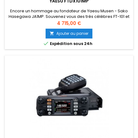
YAESU FTDX101MP
Encore un hommage au fondateur de Yaesu Musen - Sako
Hasegawa JA1MP. Souvenez vous des très célèbres FT-101 et
FT1000 Aujourd'hui le FTDX101MB intègre: - La technologie SDR,
Prix
4 715,00 €
puissance 200 watts. - Un moniteur de bande actif - Une
préselection VC à Q élevé - Un accord automatique - Une
Ajouter au panier

connectivité USB - La couverture de fréquence RX : 30 kHz à

Expédition sous 24h
56 MHz -...