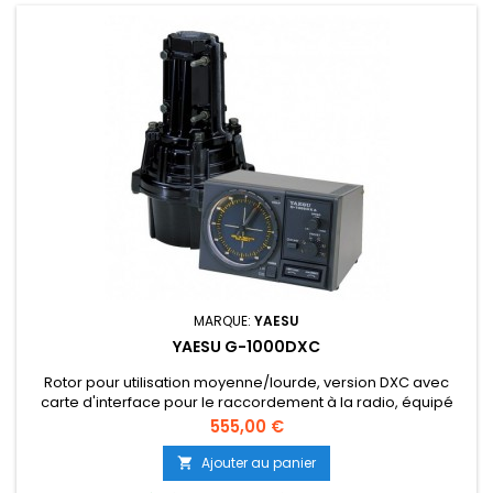
MARQUE:
YAESU
YAESU G-1000DXC
Rotor pour utilisation moyenne/lourde, version DXC avec
carte d'interface pour le raccordement à la radio, équipé
d'un préréglage et d'un réglage de la vitesse de rotation.
Prix
555,00 €
Ajouter au panier
