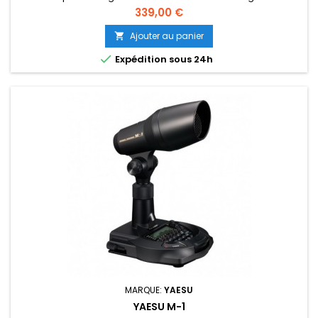
Prix
339,00 €
Ajouter au panier


Expédition sous 24h
MARQUE:
YAESU
YAESU M-1