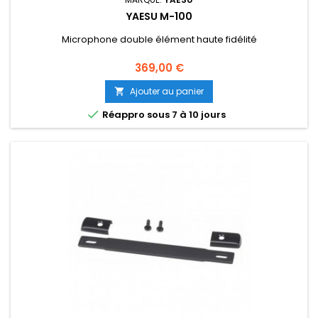
YAESU M-100
Microphone double élément haute fidélité
Prix
369,00 €
Ajouter au panier


Réappro sous 7 à 10 jours