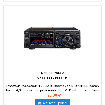
MARQUE:
YAESU
YAESU FT710 FEILD
Émetteur-récepteur HF/50MHz, 100W avec ATU full SDR, écran
tactile 4,3", connexion pour moniteur DVI-D externe, interface
USB pour les modes numériques et CAT intégrés.
Prix
1 125,00 €
Ajouter au panier
