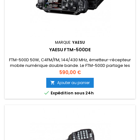
MARQUE:
YAESU
YAESU FTM-500DE
FTM-500D 50W, C4FM/FM, 144/430 MHz, émetteur-récepteur
mobile numérique double bande. Le FTM-500D partage les
fonctionnalités principales de Yaesu, en utilisant la dernière
Prix
590,00 €
technologie numérique C4FM avec de nombreuses
nouvelles fonctionnalités et améliorations. 5 ANS DE GARANTIE
Ajouter au panier

Réference : XAH081M004-0

Expédition sous 24h