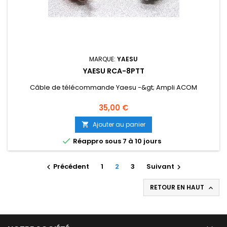
MARQUE:
YAESU
YAESU RCA-8PTT
Câble de télécommande Yaesu -&gt; Ampli ACOM
Prix
35,00 €
Ajouter au panier


Réappro sous 7 à 10 jours
Précédent
1
2
3
Suivant


RETOUR EN HAUT
