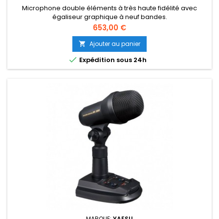
Microphone double éléments à très haute fidélité avec
égaliseur graphique à neuf bandes.
Prix
653,00 €
Ajouter au panier


Expédition sous 24h
MARQUE:
YAESU