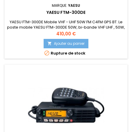
MARQUE:
YAESU
YAESU FTM-300DE
YAESU FTM-300DE Mobile VHF - UHF 50W FM C4FM GPS BT. Le
poste mobile YAESU FTM-300DE 50W, bi-bande VHF UHF , 50W,
fonctionne en FM ou C4FM, avec GPS (APRS) et une
Prix
410,00 €
télécommande Bluetooth pour être appariée au micro BT de
Yaesu SSM-BT10 ou un autre micro bluetooth pour une
Ajouter au panier

utilisation en mobile. LE FTM-300DE permet une réception en

Rupture de stock
simultanée sur 2...