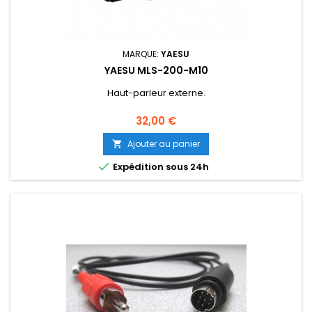
MARQUE:
YAESU
YAESU MLS-200-M10
Haut-parleur externe.
Prix
32,00 €
Ajouter au panier


Expédition sous 24h