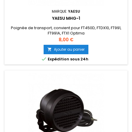
MARQUE:
YAESU
YAESU MHG-1
Poignée de transport, convient pour FT450D, FTDX10, FT991,
FT991A, FTX1 Optima
Prix
8,00 €
Ajouter au panier


Expédition sous 24h