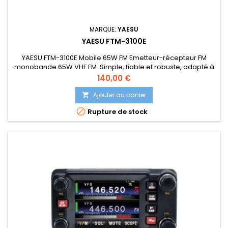
MARQUE:
YAESU
YAESU FTM-3100E
YAESU FTM-3100E Mobile 65W FM Emetteur-récepteur FM
monobande 65W VHF FM. Simple, fiable et robuste, adapté à
toute installation mobile avec son microphone DTMF.
Prix
140,00 €
Référence : XAH052N308-0
Ajouter au panier


Rupture de stock