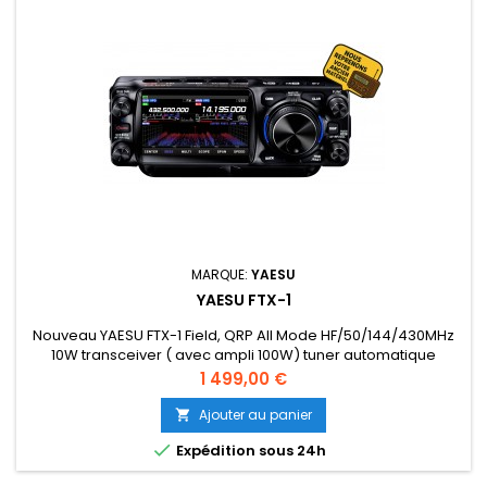
MARQUE:
YAESU
YAESU FTX-1
Nouveau YAESU FTX-1 Field, QRP All Mode HF/50/144/430MHz
10W transceiver ( avec ampli 100W) tuner automatique
optionnel. Modification offerte 3 ANS DE GARANTIE Réference
Prix
1 499,00 €
: AH084M003
Ajouter au panier


Expédition sous 24h