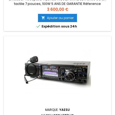
tactile 7 pouces, 100W 5 ANS DE GARANTIE Réference
: XAH068H005-0
Prix
3 600,00 €
Ajouter au panier


Expédition sous 24h
MARQUE:
YAESU