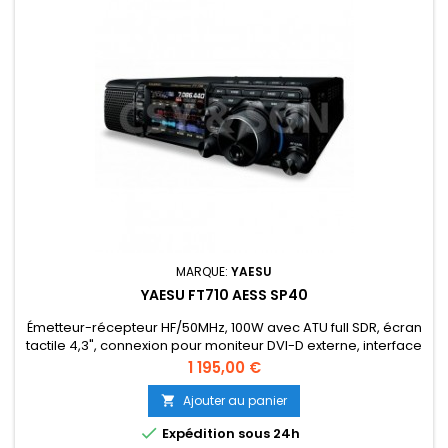
MARQUE:
YAESU
YAESU FT710 AESS SP40
Émetteur-récepteur HF/50MHz, 100W avec ATU full SDR, écran
tactile 4,3", connexion pour moniteur DVI-D externe, interface
USB pour les modes numériques et CAT intégrés.
Prix
1 195,00 €
Ajouter au panier


Expédition sous 24h