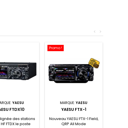
<
>
Promo !
ARQUE:
YAESU
MARQUE:
YAESU
AESU FTDX10
YAESU FTX-1
 lignée des stations
Nouveau YAESU FTX-1 Field,
 HF FTDX le poste
QRP All Mode