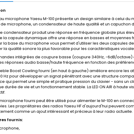
ion
au microphone Yaesu M-100 présente un design similaire à celui d
 de microphone, un condensateur de haute qualité et un capuchon 
e condensateur produit une réponse en fréquence globale plus élevée
ue la capsule dynamique offre une réponse en basses et moyennes 
ur la base du microphone vous permet d'utiliser les deux capsule
r la qualité sonore la plus favorable pour les caractéristiques vocale
andes intégrées de coupure basse (coupure 340Hz, -6dB/octave) e
les réponses audio basse/haute fréquence en fonction des préférence
eble Boost Cowling fourni (en haut à gauche) améliore encore les at
00 Hz pour développer un signal pénétrant avec une structure compacte
 ce qui permet une simple et pratique pression du clavier - sans un cli
e durée de vie et un fonctionnement stable. La LED ON AIR à haute visibi
tif.
microphone fourni peut être utilisé pour alimenter le M-100 en con
les. Les propriétaires des radios Yaesu HF d'aujourd'hui peuvent c
ment comme un ajout intéressant et précieux à leur radio actuelle.
res fournis:
crophone,