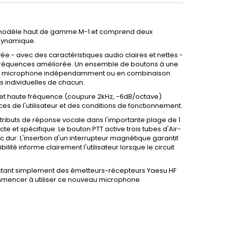
u modèle haut de gamme M-1 et comprend deux
dynamique.
 - avec des caractéristiques audio claires et nettes -
fréquences améliorée. Un ensemble de boutons à une
s de microphone indépendamment ou en combinaison
s individuelles de chacun.
t haute fréquence (coupure 2kHz, -6dB/octave)
s de l'utilisateur et des conditions de fonctionnement.
tributs de réponse vocale dans l'importante plage de 1
 et spécifique. Le bouton PTT active trois tubes d'Air-
c dur. L'insertion d'un interrupteur magnétique garantit
lité informe clairement l'utilisateur lorsque le circuit
nectant simplement des émetteurs-récepteurs Yaesu HF
ommencer à utiliser ce nouveau microphone