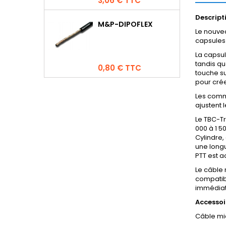
3,06 € TTC
Descript
M&P-DIPOFLEX
Le nouve
capsules
La capsul
tandis q
Prix
0,80 € TTC
touche s
pour crée
Les comm
ajustent 
Le TBC-Tr
000 à 1 5
Cylindre,
une longu
PTT est ac
Le câble 
compatib
immédiate
Accessoi
Câble mi