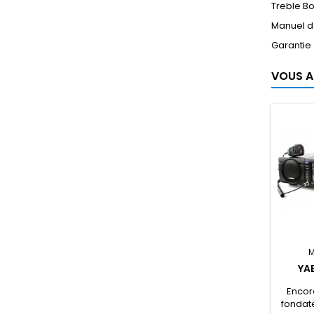
Treble Bo
Manuel de 
Garantie
VOUS A
M
YA
Enco
fondat