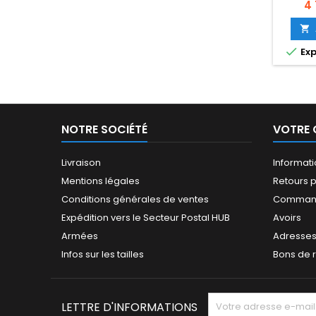
- Sak
Pri
4 
Sou
très 

FT10

Exp
FTDX1
technol
200 wat
ba
présele
Un ac
NOTRE SOCIÉTÉ
VOTRE
Une co
couvert
: 30
Livraison
Informat
Mentions légales
Retours p
Conditions générales de ventes
Comman
Expédition vers le Secteur Postal HUB
Avoirs
Armées
Adresse
Infos sur les tailles
Bons de 
LETTRE D'INFORMATIONS