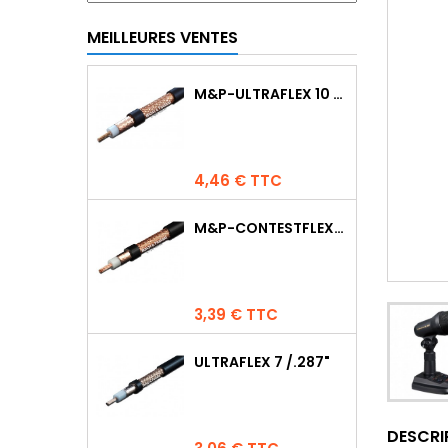
MEILLEURES VENTES
M&P-ULTRAFLEX 10 COMPETITION
Prix
4,46 € TTC
M&P-CONTESTFLEX10
Prix
3,39 € TTC
ULTRAFLEX 7 /.287"
DESCRI
Prix