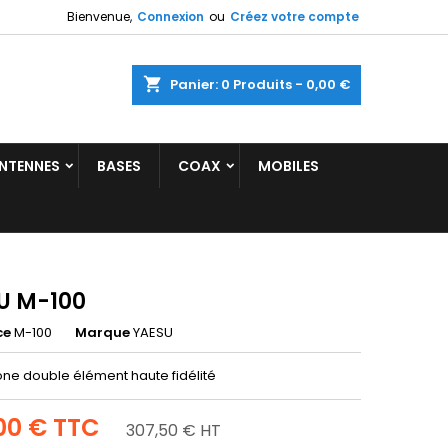
Bienvenue,
Connexion
ou
Créez votre compte
shopping_cart
Panier:
0
Produits - 0,00 €
NTENNES
BASES
COAX
MOBILES
U M-100
ce
M-100
Marque
YAESU
ne double élément haute fidélité
00 €
TTC
307,50 € HT