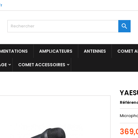
r

IMENTATIONS
AMPLICATEURS
ANTENNES
COMET A
AGE
COMET ACCESSOIRES
YAES
Référen
Micropho
369,