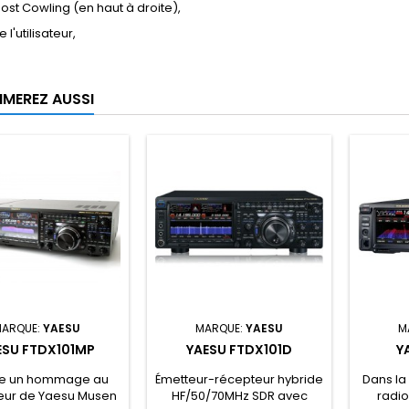
ost Cowling (en haut à droite),
l'utilisateur,
IMEREZ AUSSI
ARQUE:
YAESU
MARQUE:
YAESU
M
ESU FTDX101MP
YAESU FTDX101D
Y
re un hommage au
Émetteur-récepteur hybride
Dans la
eur de Yaesu Musen
HF/50/70MHz SDR avec
radio