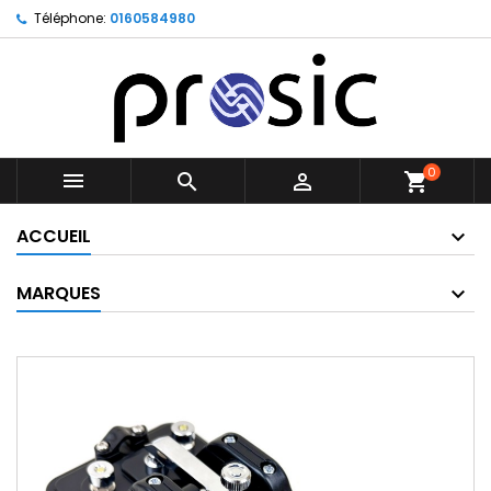
Téléphone:
0160584980
0



shopping_cart
ACCUEIL
MARQUES