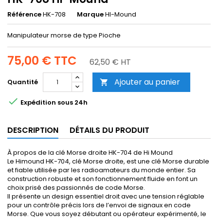
Référence
HK-708
Marque
HI-Mound
Manipulateur morse de type Pioche
75,00 €
TTC
62,50 € HT
Ajouter au panier
Quantité


Expédition sous 24h
DESCRIPTION
DÉTAILS DU PRODUIT
À propos de la clé Morse droite HK-704 de Hi Mound
Le Himound HK-704, clé Morse droite, est une clé Morse durable
et fiable utilisée par les radioamateurs du monde entier. Sa
construction robuste et son fonctionnement fluide en font un
choix prisé des passionnés de code Morse.
Il présente un design essentiel droit avec une tension réglable
pour un contrôle précis lors de l’envoi de signaux en code
Morse. Que vous soyez débutant ou opérateur expérimenté, le