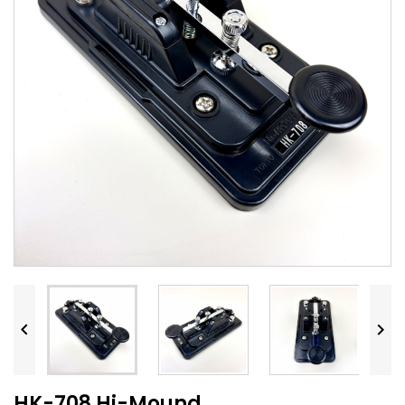


HK-708 Hi-Mound