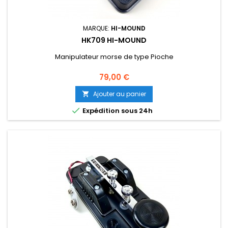
MARQUE:
HI-MOUND
HK709 HI-MOUND
Manipulateur morse de type Pioche
Prix
79,00 €
Ajouter au panier


Expédition sous 24h