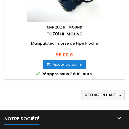
MARQUE:
HI-MOUND
TC701 HI-MOUND
Manipulateur morse de type Pioche
Prix
56,00 €
Ajouter au panier


Réappro sous 7 à 10 jours
RETOUR EN HAUT


NOTRE SOCIÉTÉ