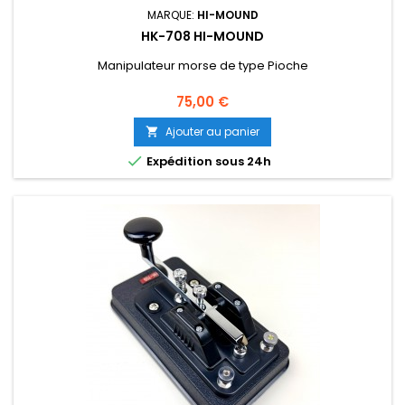
MARQUE:
HI-MOUND
HK-708 HI-MOUND
Manipulateur morse de type Pioche
Prix
75,00 €
Ajouter au panier


Expédition sous 24h