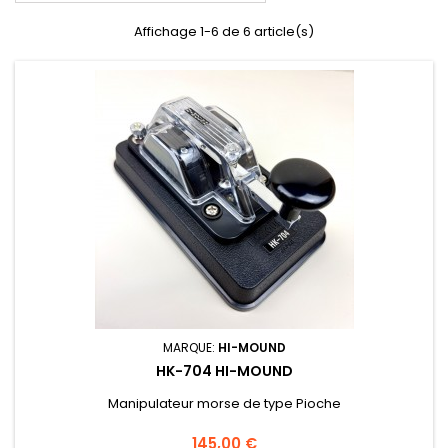
Affichage 1-6 de 6 article(s)
MARQUE:
HI-MOUND
HK-704 HI-MOUND
Manipulateur morse de type Pioche
Prix
145,00 €