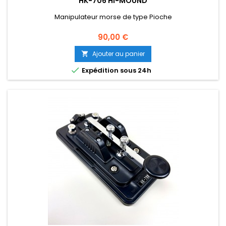
HK-706 HI-MOUND
Manipulateur morse de type Pioche
Prix
90,00 €
Ajouter au panier


Expédition sous 24h