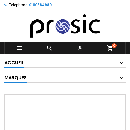
Téléphone:
0160584980
0



shopping_cart
ACCUEIL
MARQUES