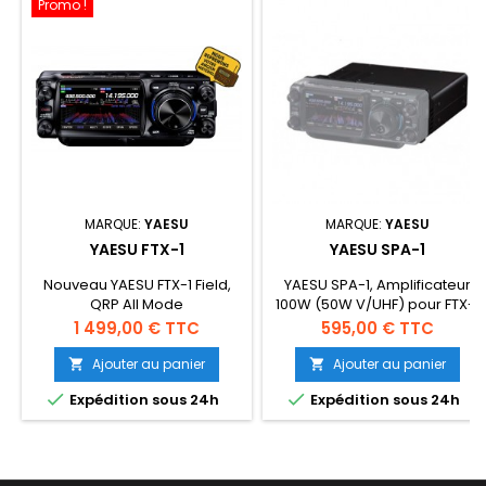
Promo !
MARQUE:
YAESU
MARQUE:
YAESU
YAESU FTX-1
YAESU SPA-1
Nouveau YAESU FTX-1 Field,
YAESU SPA-1, Amplificateur
QRP All Mode
100W (50W V/UHF) pour FTX-1
HF/50/144/430MHz 10W
Field.
Prix
Prix
1 499,00 € TTC
595,00 € TTC
transceiver ( avec ampli
100W) tuner automatique
Ajouter au panier
Ajouter au panier


optionnel. Modification


Expédition sous 24h
Expédition sous 24h
offerte 3 ANS DE GARANTIE
Réference : AH084M003