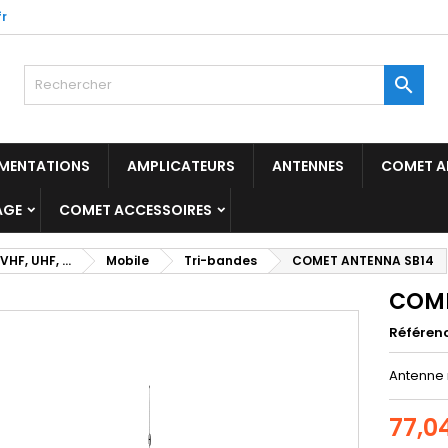
r

IMENTATIONS
AMPLICATEURS
ANTENNES
COMET A
AGE
COMET ACCESSOIRES
VHF, UHF, ...
Mobile
Tri-bandes
COMET ANTENNA SB14
COME
Référen
Antenne 
77,0