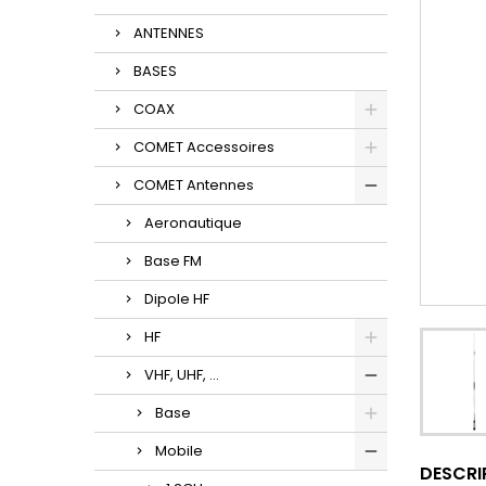
ANTENNES
BASES
COAX
COMET Accessoires
COMET Antennes
Aeronautique
Base FM
Dipole HF
HF
VHF, UHF, ...
Base
Mobile
DESCRI