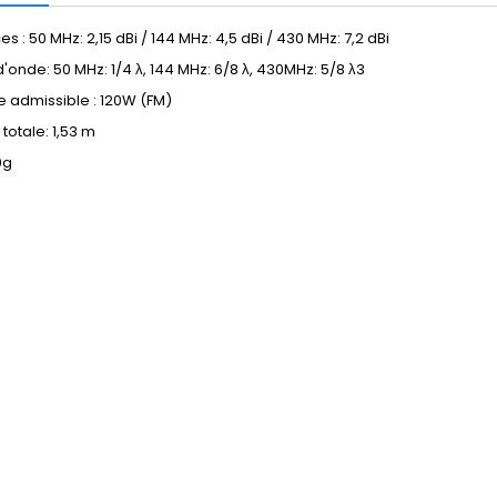
s : 50 MHz: 2,15 dBi / 144 MHz: 4,5 dBi / 430 MHz: 7,2 dBi
'onde: 50 MHz: 1/4 λ, 144 MHz: 6/8 λ, 430MHz: 5/8 λ3
 admissible : 120W (FM)
totale: 1,53 m
0g