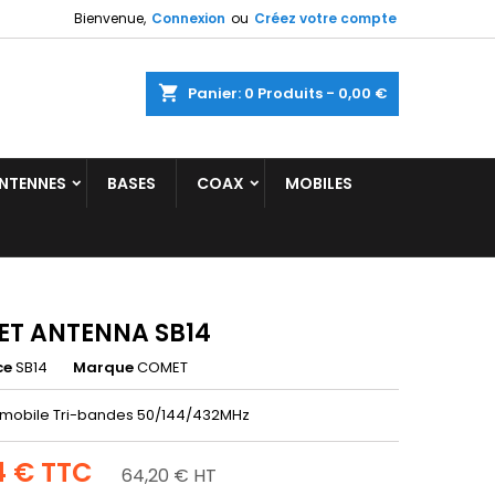
Bienvenue,
Connexion
ou
Créez votre compte
shopping_cart
Panier:
0
Produits - 0,00 €
NTENNES
BASES
COAX
MOBILES
T ANTENNA SB14
ce
SB14
Marque
COMET
mobile Tri-bandes 50/144/432MHz
4 €
TTC
64,20 € HT