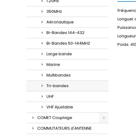
1.2GHz
Fréquence
350MHz
Longuer d
Aéronautique
Puissance
Bi-Bandes 144-432
Longueur 
Bi-Bandes 50-144MHZ
Poids: 41
Large bande
Marine
Multibandes
Tri-bandes
UHF
VHF Ajustable
COMET Couplage
COMMUTATEURS d'ANTENNE