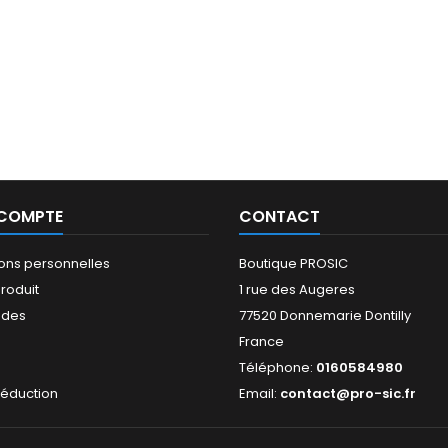
 COMPTE
CONTACT
ions personnelles
Boutique PROSIC
roduit
1 rue des Augeres
des
77520 Donnemarie Dontilly
France
s
Téléphone:
0160584980
réduction
Email:
contact@pro-sic.fr