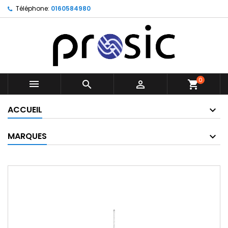
Téléphone:
0160584980
0



shopping_cart
ACCUEIL
MARQUES