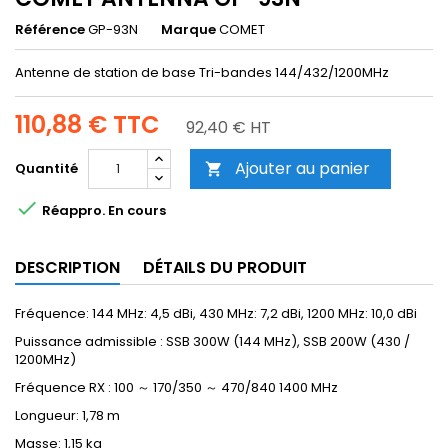
Référence
GP-93N
Marque
COMET
Antenne de station de base Tri-bandes 144/432/1200MHz
110,88 €
TTC
92,40 € HT
Ajouter au panier
Quantité


Réappro. En cours
DESCRIPTION
DÉTAILS DU PRODUIT
Fréquence: 144 MHz: 4,5 dBi, 430 MHz: 7,2 dBi, 1200 MHz: 10,0 dBi
Puissance admissible : SSB 300W (144 MHz), SSB 200W (430 /
1200MHz)
Fréquence RX : 100 ～ 170/350 ～ 470/840 1400 MHz
Longueur: 1,78 m
Masse: 1,15 kg