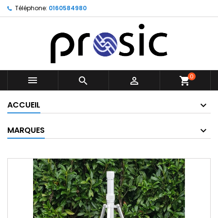
Téléphone:
0160584980
0



shopping_cart
ACCUEIL
MARQUES