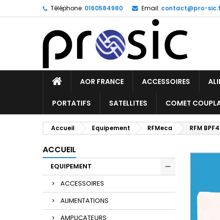
Téléphone:
0160584980
Email:
contact@pro-sic.f
AOR FRANCE
ACCESSOIRES
AL
PORTATIFS
SATELLITES
COMET COUPL
Accueil
Equipement
RFMeca
RFM BPF4
ACCUEIL
EQUIPEMENT
ACCESSOIRES
ALIMENTATIONS
AMPLICATEURS