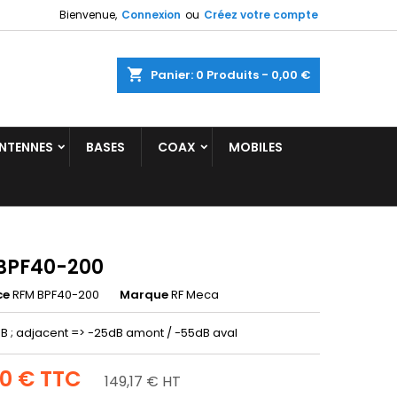
Bienvenue,
Connexion
ou
Créez votre compte
shopping_cart
Panier:
0
Produits - 0,00 €
NTENNES
BASES
COAX
MOBILES
BPF40-200
ce
RFM BPF40-200
Marque
RF Meca
dB ; adjacent => -25dB amont / -55dB aval
00 €
TTC
149,17 € HT