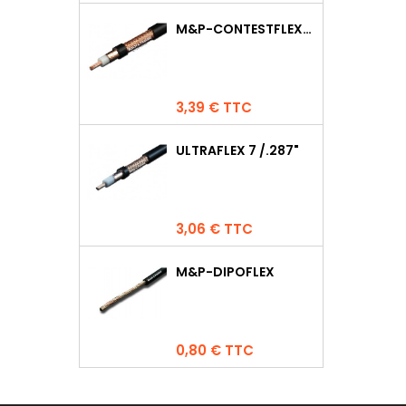
M&P-CONTESTFLEX10
Prix
3,39 € TTC
ULTRAFLEX 7 /.287"
Prix
3,06 € TTC
M&P-DIPOFLEX
Prix
0,80 € TTC