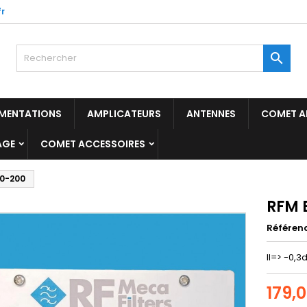
r

IMENTATIONS
AMPLICATEURS
ANTENNES
COMET A
AGE
COMET ACCESSOIRES
0-200
RFM 
Référen
Il=> -0,3
179,