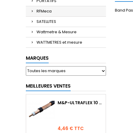
PORTATIFS
Band Pass
RFMeca
SATELLITES
Wattmetre & Mesure
WATTMETRES et mesure
MARQUES
MEILLEURES VENTES
M&P-ULTRAFLEX 10 COMPETITION
Prix
4,46 € TTC