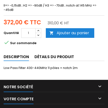
Il=> -0,15dB ; H2 => -90dB / H3 => -70dB ; notch at 145 MHz =>
-45dB
372,00 €
TTC
310,00 € HT
Ajouter au panier
Quantité


Sur commande
DESCRIPTION
DÉTAILS DU PRODUIT
Low Pass Filter 430-440MHz 11 pôles + notch 2m

NOTRE SOCIÉTÉ

VOTRE COMPTE