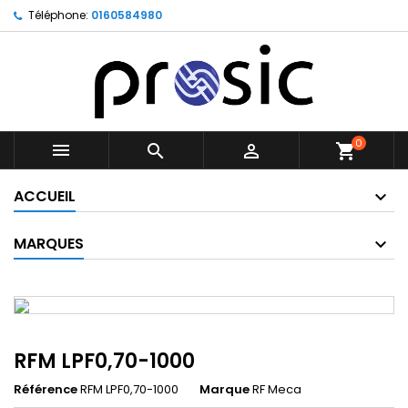
Téléphone:
0160584980
0



shopping_cart
ACCUEIL
MARQUES
RFM LPF0,70-1000
Référence
RFM LPF0,70-1000
Marque
RF Meca