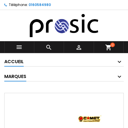
Téléphone:
0160584980
0



shopping_cart
ACCUEIL
MARQUES