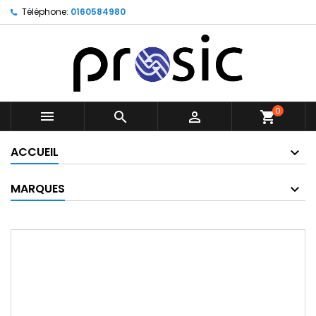
Téléphone:
0160584980
0



shopping_cart
ACCUEIL
MARQUES