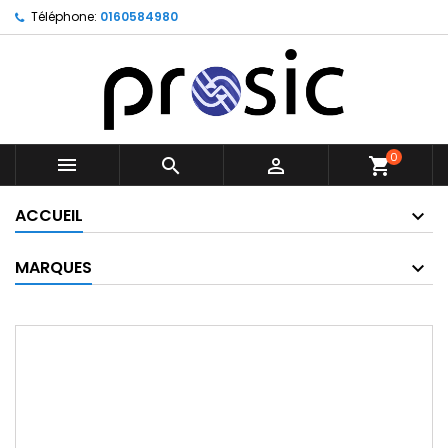
Téléphone:
0160584980
0



shopping_cart
ACCUEIL
MARQUES