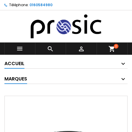
Téléphone:
0160584980
0



shopping_cart
ACCUEIL
MARQUES