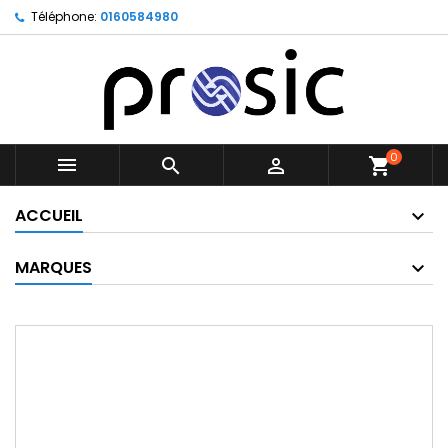
Téléphone:
0160584980
0



shopping_cart
ACCUEIL
MARQUES