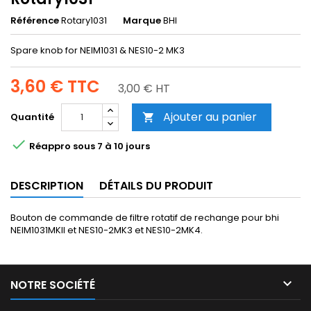
Référence
Rotary1031
Marque
BHI
Spare knob for NEIM1031 & NES10-2 MK3
3,60 €
TTC
3,00 € HT
Ajouter au panier
Quantité


Réappro sous 7 à 10 jours
DESCRIPTION
DÉTAILS DU PRODUIT
Bouton de commande de filtre rotatif de rechange pour bhi
NEIM1031MKII et NES10-2MK3 et NES10-2MK4.

NOTRE SOCIÉTÉ