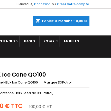
Bienvenue,
Connexion
ou
Créez votre compte
shopping_cart
Panier:
0
Produits - 0,00 €
NTENNES
BASES
COAX
MOBILES
X Ice Cone QO100
ce
HELIX Ice Cone QO100
Marque
DXPatrol
 antenne Helix Feed de DX-Patrol,
00 €
TTC
100,00 € HT