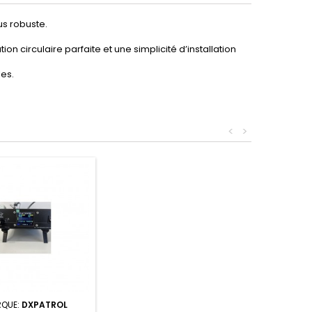
us robuste.
n circulaire parfaite et une simplicité d’installation
les.
<
>
QUE:
DXPATROL