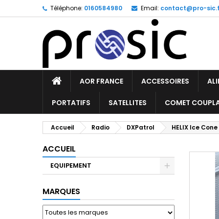
Téléphone:
0160584980
Email:
contact@pro-sic.f
AOR FRANCE
ACCESSOIRES
AL
PORTATIFS
SATELLITES
COMET COUPL
Accueil
Radio
DXPatrol
HELIX Ice Cone
ACCUEIL
EQUIPEMENT
MARQUES