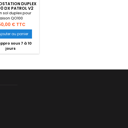
STATION DUPLEX
0 DX PATROL V2
on sol duplex pour
iaison QO100
ix
50,00 € TTC
Ajouter au panier
ppro sous 7 à 10
jours