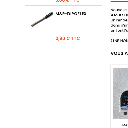
3,06 € TTC
Nouvelle 
M&P-DIPOFLEX
4 tours H
Un rendem
dans n’i
en font l
Prix
0,80 € TTC
( LNB NON
VOUS A
MA