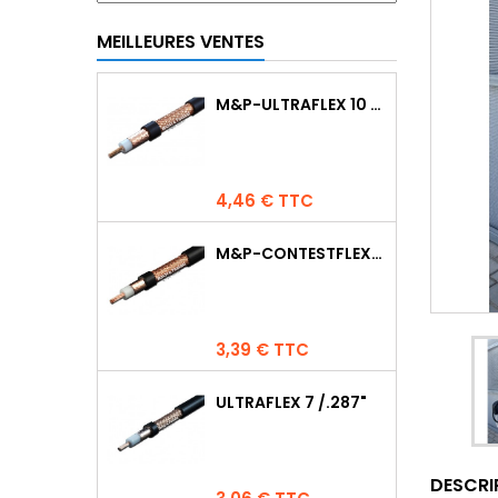
MEILLEURES VENTES
M&P-ULTRAFLEX 10 COMPETITION
Prix
4,46 € TTC
M&P-CONTESTFLEX10
Prix
3,39 € TTC
ULTRAFLEX 7 /.287"
DESCRI
Prix