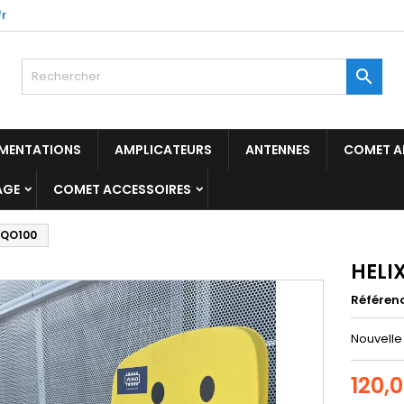
r

IMENTATIONS
AMPLICATEURS
ANTENNES
COMET A
AGE
COMET ACCESSOIRES
 QO100
HELI
Référen
Nouvelle
120,