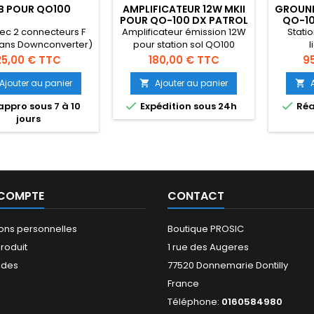
B POUR QO100
AMPLIFICATEUR 12W MKII
GROUND
POUR QO-100 DX PATROL
QO-10
ec 2 connecteurs F
Amplificateur émission 12W
Stati
ans Downconverter)
pour station sol QO100
l
 station sol QO100
rix
Prix
Pr
25,00 € TTC
180,00 € TTC
9
Ajouter au panier
Ajouter au panier




ppro sous 7 à 10
Expédition sous 24h
Réa
jours
 COMPTE
CONTACT
ions personnelles
Boutique PROSIC
roduit
1 rue des Augeres
des
77520 Donnemarie Dontilly
France
s
Téléphone:
0160584980