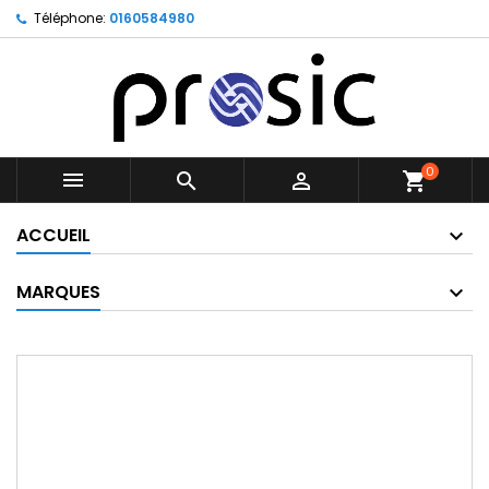
Téléphone:
0160584980
0



shopping_cart
ACCUEIL
MARQUES