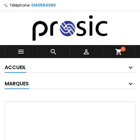
Téléphone:
0160584980
0



shopping_cart
ACCUEIL
MARQUES