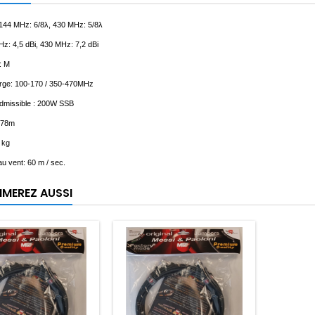
144 MHz: 6/8λ, 430 MHz: 5/8λ
z: 4,5 dBi, 430 MHz: 7,2 dBi
: M
arge: 100-170 / 350-470MHz
dmissible : 200W SSB
,78m
 kg
u vent: 60 m / sec.
IMEREZ AUSSI