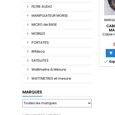
FILTRE AUDIO
MANIPULATEUR MORSE
MARQU
MICRO de BASE
CABL
MAL
MOBILES
Cable H
PORTATIFS
P
RFMeca

SATELLITES

Exp
Wattmetre & Mesure
WATTMETRES et mesure
MARQUES