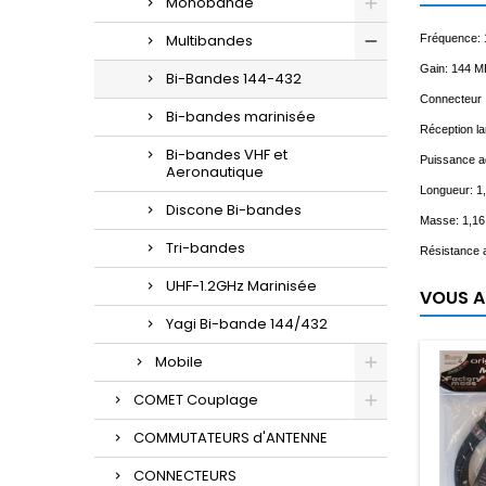
Monobande
Multibandes
Fréquence: 
Gain: 144 MH
Bi-Bandes 144-432
Connecteur 
Bi-bandes marinisée
Réception l
Bi-bandes VHF et
Puissance a
Aeronautique
Longueur: 1
Discone Bi-bandes
Masse: 1,16
Tri-bandes
Résistance a
UHF-1.2GHz Marinisée
VOUS A
Yagi Bi-bande 144/432
Mobile
COMET Couplage
COMMUTATEURS d'ANTENNE
CONNECTEURS