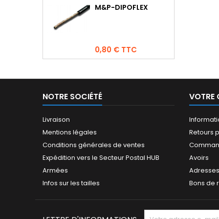
M&P-DIPOFLEX
Prix
0,80 € TTC
NOTRE SOCIÉTÉ
VOTRE
Livraison
Informat
Mentions légales
Retours p
Conditions générales de ventes
Comman
Expédition vers le Secteur Postal HUB
Avoirs
Armées
Adresse
Infos sur les tailles
Bons de 