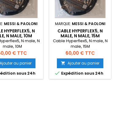
E:
MESSI & PAOLONI
MARQUE:
MESSI & PAOLONI
E HYPERFLEX5, N
CABLE HYPERFLEX5, N
E, N MALE, 10M
MALE, N MALE, 15M
yperflex5, N male, N
Cable Hyperflex5, N male, N
male, 10M
male, 15M
rix
Prix
50,00 € TTC
60,00 € TTC
Ajouter au panier
Ajouter au panier


édition sous 24h
Expédition sous 24h