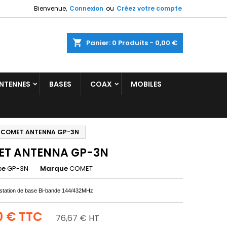
Bienvenue,
Connexion
ou
Créez votre compte
shopping_cart
Panier:
0
Produits - 0,00 €
NTENNES
BASES
COAX
MOBILES
COMET ANTENNA GP-3N
T ANTENNA GP-3N
ce
GP-3N
Marque
COMET
station de base Bi-bande 144/432MHz
0 €
TTC
76,67 € HT