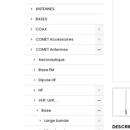
ANTENNES
BASES
COAX
COMET Accessoires
COMET Antennes
Aeronautique
Base FM
Dipole HF
HF
VHF, UHF, ...
Base
Large bande
DESCRI