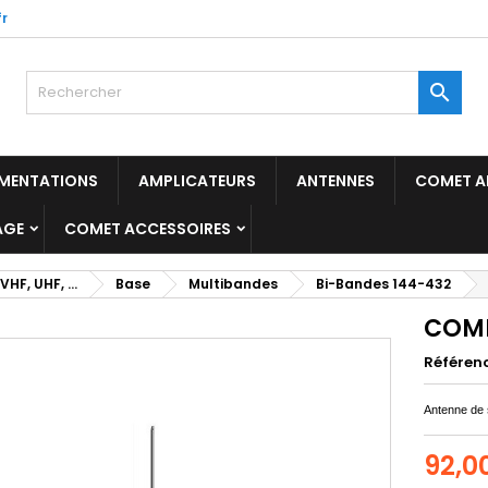
r

IMENTATIONS
AMPLICATEURS
ANTENNES
COMET A
AGE
COMET ACCESSOIRES
VHF, UHF, ...
Base
Multibandes
Bi-Bandes 144-432
COME
Référen
Antenne de 
92,0