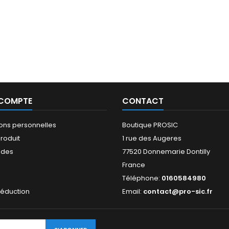
 COMPTE
CONTACT
ions personnelles
Boutique PROSIC
roduit
1 rue des Augeres
des
77520 Donnemarie Dontilly
France
s
Téléphone:
0160584980
réduction
Email:
contact@pro-sic.fr