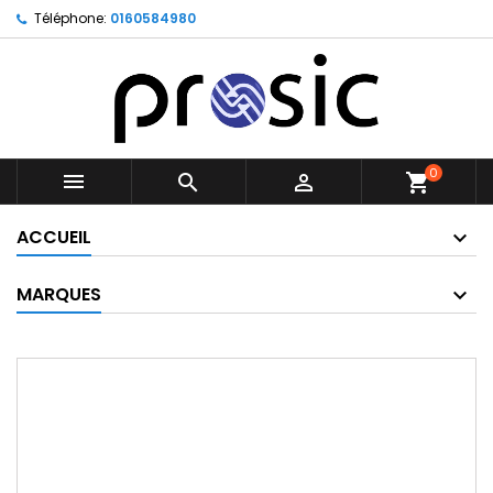
Téléphone:
0160584980
0



shopping_cart
ACCUEIL
MARQUES