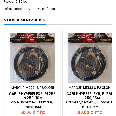
Poids : 0,89 kg
Résistance au vent: 60 m / sec.
VOUS AIMEREZ AUSSI
<
>
MARQUE:
MESSI & PAOLONI
MARQUE:
MESSI & PAOLONI
CABLE HYPERFLEX5, PL259,
CABLE HYPERFLEX5, PL259,
PL259, 10M
PL259, 15M
Cable Hyperflex5, PL male, PL
Cable Hyperflex5, PL male, PL
male, 10M
male, 15M
Prix
Prix
50,00 € TTC
60,00 € TTC