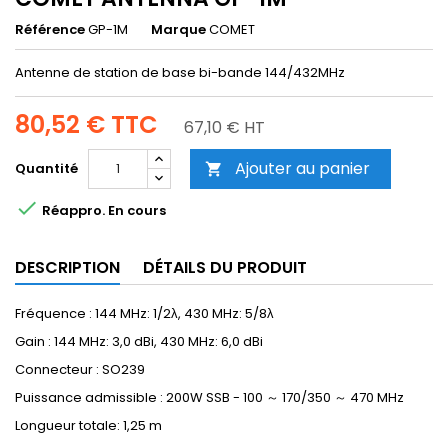
Référence
GP-1M
Marque
COMET
Antenne de station de base bi-bande 144/432MHz
80,52 €
TTC
67,10 € HT
Ajouter au panier
Quantité


Réappro. En cours
DESCRIPTION
DÉTAILS DU PRODUIT
Fréquence : 144 MHz: 1/2λ, 430 MHz: 5/8λ
Gain : 144 MHz: 3,0 dBi, 430 MHz: 6,0 dBi
Connecteur : SO239
Puissance admissible : 200W SSB - 100 ～ 170/350 ～ 470 MHz
Longueur totale: 1,25 m