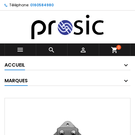
Téléphone:
0160584980
0



shopping_cart
ACCUEIL
MARQUES