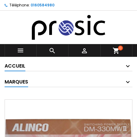
Téléphone:
0160584980
0



shopping_cart
ACCUEIL
MARQUES