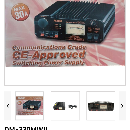


DM-330MWII