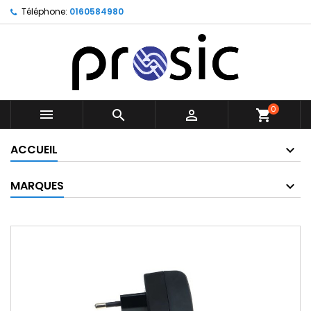
Téléphone:
0160584980
0



shopping_cart
ACCUEIL
MARQUES