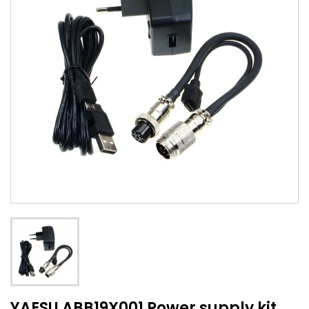
YAESU ABB19X001 Power supply kit