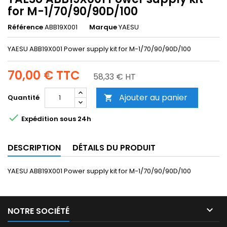
for M-1/70/90/90D/100
Référence
ABB19X001
Marque
YAESU
YAESU ABB19X001 Power supply kit for M-1/70/90/90D/100
70,00 €
TTC
58,33 € HT
Ajouter au panier
Quantité


Expédition sous 24h
DESCRIPTION
DÉTAILS DU PRODUIT
YAESU ABB19X001 Power supply kit for M-1/70/90/90D/100

NOTRE SOCIÉTÉ