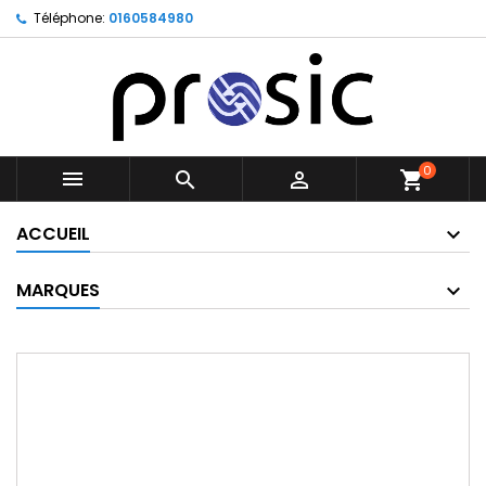
Téléphone:
0160584980
0



shopping_cart
ACCUEIL
MARQUES