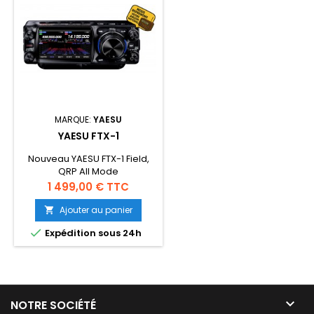
MARQUE:
YAESU
YAESU FTX-1
Nouveau YAESU FTX-1 Field,
QRP All Mode
HF/50/144/430MHz 10W
Prix
1 499,00 € TTC
transceiver ( avec ampli
100W) tuner automatique
Ajouter au panier

optionnel. Modification

Expédition sous 24h
offerte 3 ANS DE GARANTIE
Réference : AH084M003

NOTRE SOCIÉTÉ