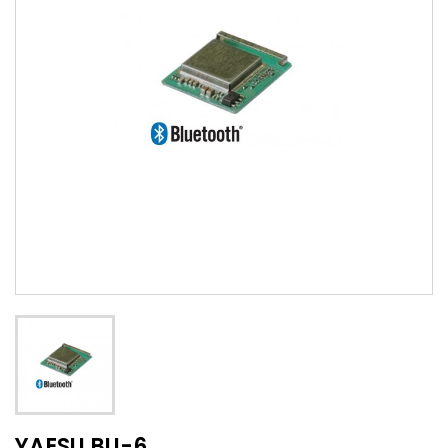
YAESU BU-6