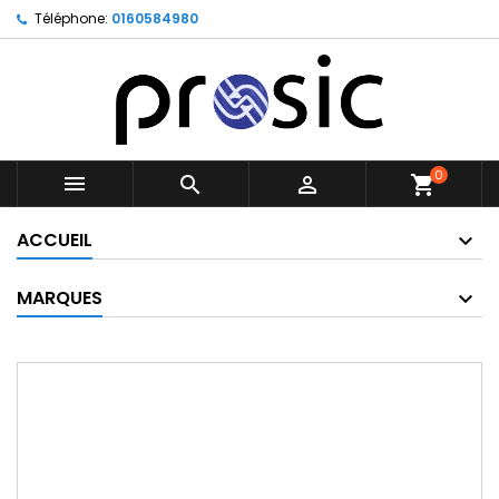
Téléphone:
0160584980
0



shopping_cart
ACCUEIL
MARQUES