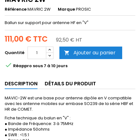
Référence
MAVRIC 2W
Marque
PROSIC
Ballun sur support pour antenne HF en "V"
111,00 €
TTC
92,50 € HT
Ajouter au panier
Quantité


Réappro sous 7 à 10 jours
DESCRIPTION
DÉTAILS DU PRODUIT
MAVIC-2W est une base pour antenne dipôle en V compatible
avec les antenne mobiles sur embase SO239 de la série HBF et
HR de COMET.
Fiche technique du balun en "V" :
● Bande de Fréquence: 3 à 75MHz
● Impédance 50ohms
● SWR : <1.5:1