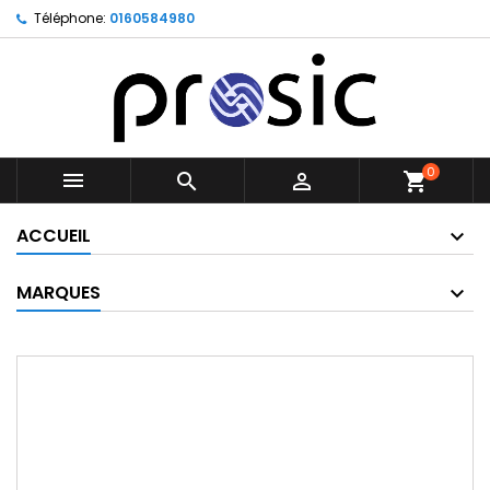
Téléphone:
0160584980
0



shopping_cart
ACCUEIL
MARQUES