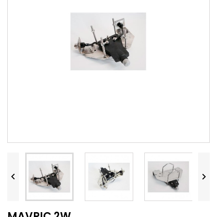


MAVRIC 2W