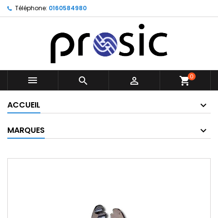
Téléphone:
0160584980
0



shopping_cart
ACCUEIL
MARQUES