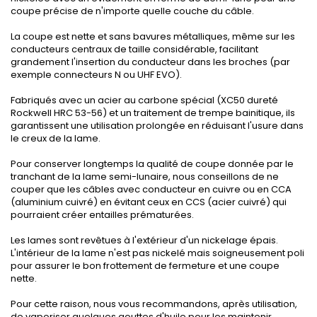
coupe précise de n'importe quelle couche du câble.
La coupe est nette et sans bavures métalliques, même sur les
conducteurs centraux de taille considérable, facilitant
grandement l'insertion du conducteur dans les broches (par
exemple connecteurs N ou UHF EVO).
Fabriqués avec un acier au carbone spécial (XC50 ​​dureté
Rockwell HRC 53-56) et un traitement de trempe bainitique, ils
garantissent une utilisation prolongée en réduisant l'usure dans
le creux de la lame.
Pour conserver longtemps la qualité de coupe donnée par le
tranchant de la lame semi-lunaire, nous conseillons de ne
couper que les câbles avec conducteur en cuivre ou en CCA
(aluminium cuivré) en évitant ceux en CCS (acier cuivré) qui
pourraient créer entailles prématurées.
Les lames sont revêtues à l'extérieur d'un nickelage épais.
L'intérieur de la lame n'est pas nickelé mais soigneusement poli
pour assurer le bon frottement de fermeture et une coupe
nette.
Pour cette raison, nous vous recommandons, après utilisation,
de vaporiser quelques gouttes d'huile pour les maintenir