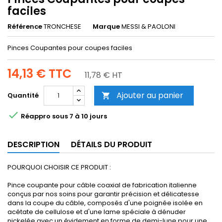
faciles
Référence
TRONCHESE
Marque
MESSI & PAOLONI
Pinces Coupantes pour coupes faciles
14,13 €
TTC
11,78 € HT
Ajouter au panier
Quantité


Réappro sous 7 à 10 jours
DESCRIPTION
DÉTAILS DU PRODUIT
POURQUOI CHOISIR CE PRODUIT :
Pince coupante pour câble coaxial de fabrication italienne
conçus par nos soins pour garantir précision et délicatesse
dans la coupe du câble, composés d'une poignée isolée en
acétate de cellulose et d'une lame spéciale à dénuder
nickelée avec un évidement en forme de demi-lune pour une