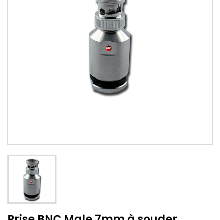
Prise BNC Male 7mm à souder