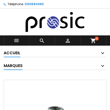
Téléphone:
0160584980
0



shopping_cart
ACCUEIL
MARQUES