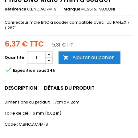
Référence
C.BNC.AC7M-S
Marque
MESSI & PAOLONI
Connecteur mâle BNC à souder compatible avec : ULTRAFLEX 7
/.287''
6,37 €
TTC
5,31 € HT
Ajouter au panier
Quantité


Expédition sous 24h
DESCRIPTION
DÉTAILS DU PRODUIT
Dimensions du produit : 1,7cm x 4,2cm
Taille de clé : 16 mm (0,62 in)
Code : C.BNC.AC7M-S