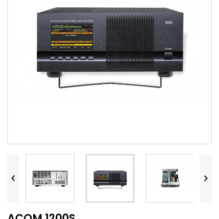


ACOM 1200S