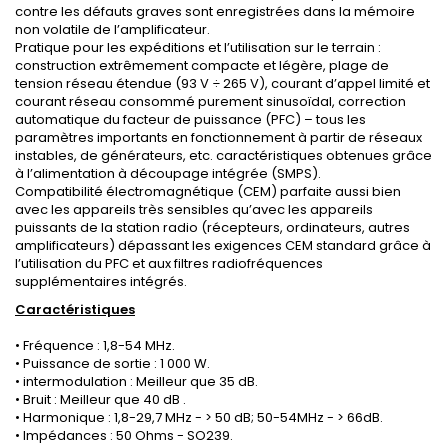
contre les défauts graves sont enregistrées dans la mémoire
non volatile de l’amplificateur.
Pratique pour les expéditions et l’utilisation sur le terrain :
construction extrêmement compacte et légère, plage de
tension réseau étendue (93 V ÷ 265 V), courant d’appel limité et
courant réseau consommé purement sinusoïdal, correction
automatique du facteur de puissance (PFC) – tous les
paramètres importants en fonctionnement à partir de réseaux
instables, de générateurs, etc. caractéristiques obtenues grâce
à l’alimentation à découpage intégrée (SMPS).
Compatibilité électromagnétique (CEM) parfaite aussi bien
avec les appareils très sensibles qu’avec les appareils
puissants de la station radio (récepteurs, ordinateurs, autres
amplificateurs) dépassant les exigences CEM standard grâce à
l’utilisation du PFC et aux filtres radiofréquences
supplémentaires intégrés.
Caractéristiques
• Fréquence : 1,8-54 MHz.
• Puissance de sortie : 1 000 W.
• intermodulation : Meilleur que 35 dB.
• Bruit : Meilleur que 40 dB .
• Harmonique : 1,8-29,7 MHz - > 50 dB; 50-54MHz - > 66dB.
• Impédances : 50 Ohms - SO239.