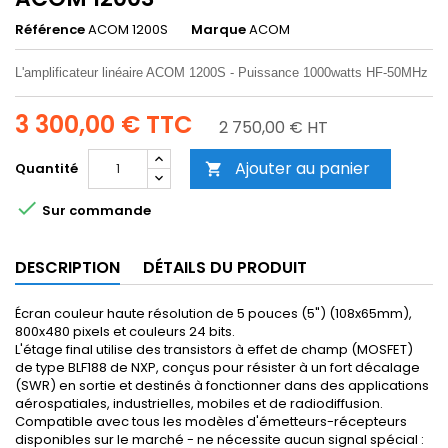
Référence
ACOM 1200S
Marque
ACOM
L'amplificateur linéaire ACOM 1200S - Puissance 1000watts HF-50MHz
3 300,00 €
TTC
2 750,00 € HT
Ajouter au panier
Quantité


Sur commande
DESCRIPTION
DÉTAILS DU PRODUIT
Écran couleur haute résolution de 5 pouces (5") (108x65mm),
800x480 pixels et couleurs 24 bits.
L'étage final utilise des transistors à effet de champ (MOSFET)
de type BLF188 de NXP, conçus pour résister à un fort décalage
(SWR) en sortie et destinés à fonctionner dans des applications
aérospatiales, industrielles, mobiles et de radiodiffusion.
Compatible avec tous les modèles d'émetteurs-récepteurs
disponibles sur le marché - ne nécessite aucun signal spécial :