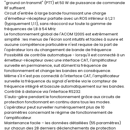
"ground on transmit" (PTT) et 50 W de puissance de commande
RF suffisent.
Circuit d'entrée à large bande fournissant une charge
d'émetteur-récepteur parfaite avec un ROS inférieur à 1,2:1
(typiquement 1,1:1), sans réaccord sur toute la gamme de
fréquences de 1,8 à 54 MHz
Le fonctionnement global de l'ACOM 1200S est extrêmement
simplifié : les menus de l'écran sont intuitifs et faciles à suivre et
aucune compétence particulière n'est requise de la part de
l'opérateur lors du changement de bande de fréquence
Possibilité de contrôle automatique - lorsqu'il est connecté à un
émetteur-récepteur avec une interface CAT, l'amplificateur
surveille en permanence, suit dûment la fréquence de
fonctionnement et change les bandes en conséquence.
Même s'il n'est pas connecté à l'interface CAT, l'amplificateur
surveille la fréquence du signal d'entrée via le compteur de
fréquence intégré et bascule automatiquement sur les bandes.
Contrôlé à distance via l'interface RS232.
S'auto-gère pendant le fonctionnement grâce aux circuits de
protection fonctionnant en continu dans tous les modes.
L'opérateur peut surveiller numériquement plus de 10
paramètres concernant le régime de fonctionnement de
l'amplificateur.
Maintenance facile – les données détaillées (55 paramètres)
sur chacun des 28 derniers déclenchements de protection