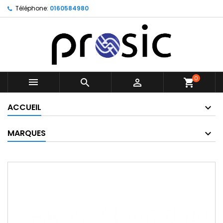
Téléphone:
0160584980
0



shopping_cart
ACCUEIL
MARQUES