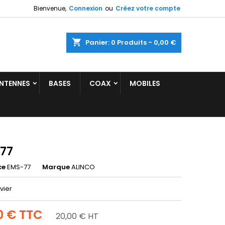
Bienvenue,
Connexion
ou
Créez votre compte
shopping_cart
Panier:
0
Produits - 0,00 €
NTENNES
BASES
COAX
MOBILES
77
ce
EMS-77
Marque
ALINCO
vier
0 €
TTC
20,00 € HT