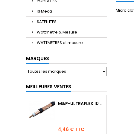
PORTATIFS
Micro cla
RFMeca
SATELLITES
Wattmetre & Mesure
WATTMETRES et mesure
MARQUES
MEILLEURES VENTES
M&P-ULTRAFLEX 10 COMPETITION
Prix
4,46 € TTC