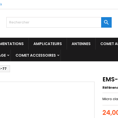
r

IMENTATIONS
AMPLICATEURS
ANTENNES
COMET A
AGE
COMET ACCESSOIRES
S-77
EMS-
Référen
Micro cla
24,0