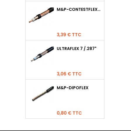
M&P-CONTESTFLEX10
Prix
3,39 € TTC
ULTRAFLEX 7 /.287"
Prix
3,06 € TTC
M&P-DIPOFLEX
Prix
0,80 € TTC