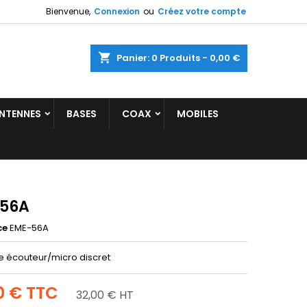
Bienvenue,
Connexion
ou
Créez votre compte
shopping_cart
Panier:
0
Produits - 0,00 €
NTENNES
BASES
COAX
MOBILES
56A
ce
EME-56A
 écouteur/micro discret
0 €
TTC
32,00 € HT