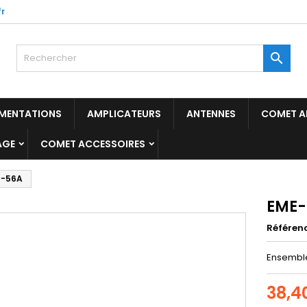
r

IMENTATIONS
AMPLICATEURS
ANTENNES
COMET A
AGE
COMET ACCESSOIRES
E-56A
EME-
Référen
Ensemble
38,4