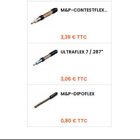
M&P-CONTESTFLEX10
Prix
3,39 € TTC
ULTRAFLEX 7 /.287"
Prix
3,06 € TTC
M&P-DIPOFLEX
Prix
0,80 € TTC