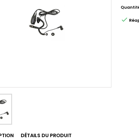
Quantit

Réap
PTION
DÉTAILS DU PRODUIT