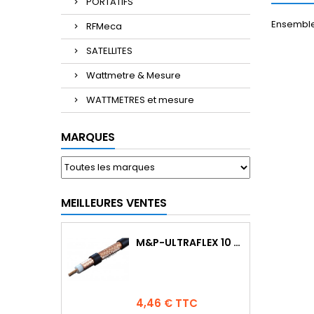
PORTATIFS
Ensemble
RFMeca
SATELLITES
Wattmetre & Mesure
WATTMETRES et mesure
MARQUES
MEILLEURES VENTES
M&P-ULTRAFLEX 10 COMPETITION
Prix
4,46 € TTC